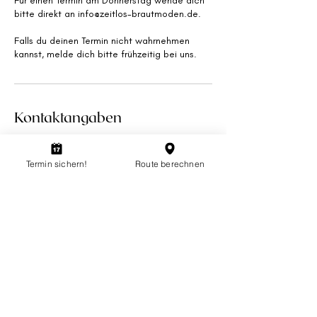
Für einen Termin am Donnerstag wende dich
bitte direkt an info@zeitlos-brautmoden.de.
Falls du deinen Termin nicht wahrnehmen
kannst, melde dich bitte frühzeitig bei uns.
Kontaktangaben
Dortmund, Kreuzviertel
Kreuzstraße 23-25, Dortmund, Germany
Termin sichern!
Route berechnen
0231-417759
info@zeitlos-brautmoden.de
Datenschutz