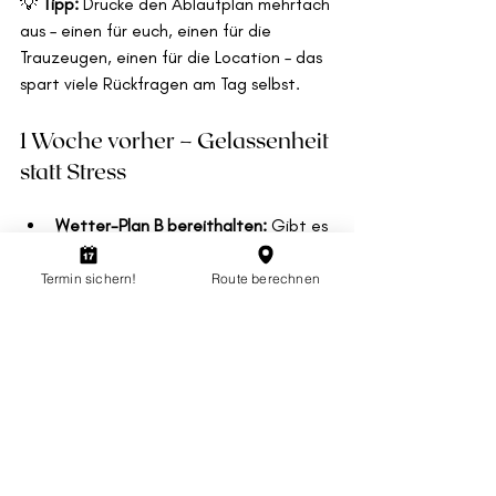
💡 
Tipp:
 Drucke den Ablaufplan mehrfach 
aus – einen für euch, einen für die 
Trauzeugen, einen für die Location – das 
spart viele Rückfragen am Tag selbst.
1 Woche vorher – Gelassenheit 
statt Stress
Wetter-Plan B bereithalten: 
Gibt es 
Regenampeln? Dann rechtzeitig 
Extras wie Schirme oder Zelte 
Termin sichern!
Route berechnen
besprechen. 
Packliste durchgehen & final prüfen: 
Checkt alle Essentials: alles bereit, 
alles dabei?
Durchatmen und genießen: 
Der 
Countdown endet – jetzt beginnt 
die Feier. Zeit für Liebe, Freude und 
Magie.